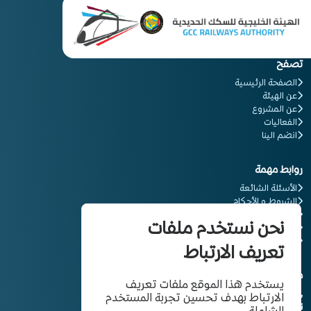
تصفح
الصفحة الرئيسية
عن الهيئة
عن المشروع
الفعاليات
انضم الينا
روابط مهمة
الأسئلة الشائعة
الشروط و الأحكام
المعلومات القانونية
نحن نستخدم ملفات
سياسة الخصوصية
كن شريكاَ
تعريف الارتباط
معلومات التواصل
يستخدم هذا الموقع ملفات تعريف
00966114827777
الارتباط بهدف تحسين تجربة المستخدم
info@gcc-ra.org
الشاملة.