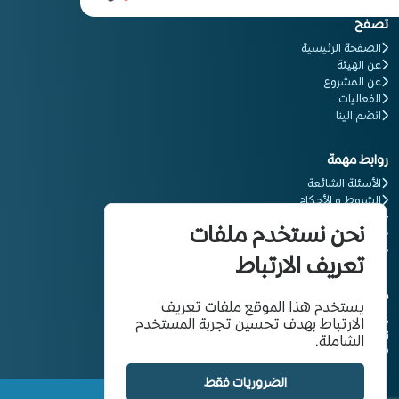
تصفح
الصفحة الرئيسية
عن الهيئة
عن المشروع
الفعاليات
انضم الينا
روابط مهمة
الأسئلة الشائعة
الشروط و الأحكام
المعلومات القانونية
نحن نستخدم ملفات
سياسة الخصوصية
كن شريكاَ
تعريف الارتباط
معلومات التواصل
يستخدم هذا الموقع ملفات تعريف
00966114827777
الارتباط بهدف تحسين تجربة المستخدم
info@gcc-ra.org
الشاملة.
الأمانة العامة لمجلس التعاون لدول الخليج العربية
الضروريات فقط