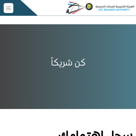
كن شريكاً
سجل اهتمامك