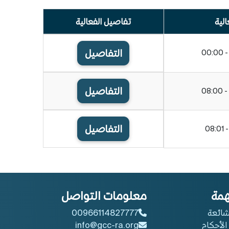
الية
تفاصيل الفعالية
التفاصيل
التفاصيل
التفاصيل
همة
معلومات التواصل
شائعة
00966114827777
الأحكام
info@gcc-ra.org